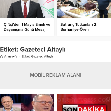
Çiftçi’den 1 Mayıs Emek ve
Satranç Tutkunları 2.
Dayanışma Günü Mesajı!
Burhaniye-Ören
Uluslararası Açık
Turnuvası’nda Buluştu!
Etiket:
Gazeteci Altaylı
Anasayfa
Etiket: Gazeteci Altaylı
MOBİL REKLAM ALANI