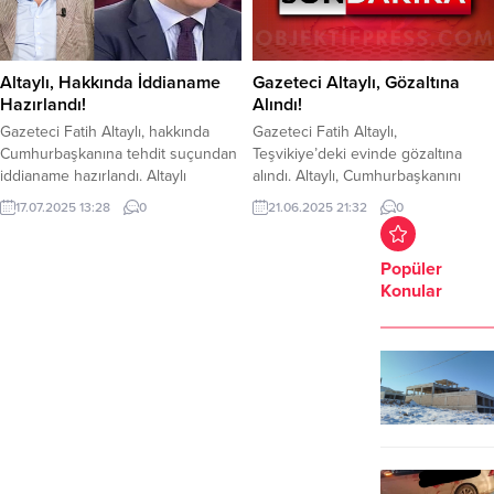
Altaylı, Hakkında İddianame
Gazeteci Altaylı, Gözaltına
Hazırlandı!
Alındı!
Gazeteci Fatih Altaylı, hakkında
Gazeteci Fatih Altaylı,
Cumhurbaşkanına tehdit suçundan
Teşvikiye’deki evinde gözaltına
iddianame hazırlandı. Altaylı
alındı. Altaylı, Cumhurbaşkanını
hakkında ‘Cumhurbaşkanı’na
tehdit ve hakaret’ suçlamasıyla
17.07.2025 13:28
0
21.06.2025 21:32
0
hakaret’ suçlamasıyla a
gözaltına alındı. Altaylı hakkında
iddianame hazırlandı. Hazırlanan
re’sen soruşturma başlatıldı.
iddianamede Altaylı hakkında,
Popüler
Cumhurbaşkanını tehdit” suçundan
Konular
5 yıldan az olmamak şartıyla hapis
cezası istendi.