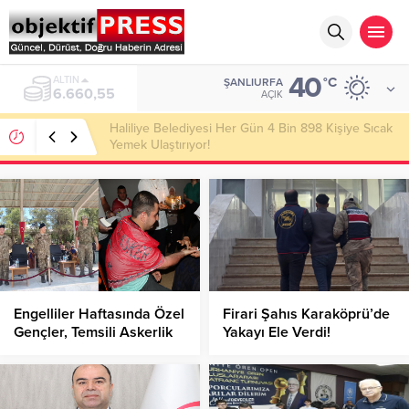
40
ALTIN
°C
ŞANLIURFA
6.660,55
AÇIK
Haliliye Belediyesi Her Gün 4 Bin 898 Kişiye Sıcak
Yemek Ulaştırıyor!
Engelliler Haftasında Özel
Firari Şahıs Karaköprü’de
Gençler, Temsili Askerlik
Yakayı Ele Verdi!
Heyecanı Yaşadı!