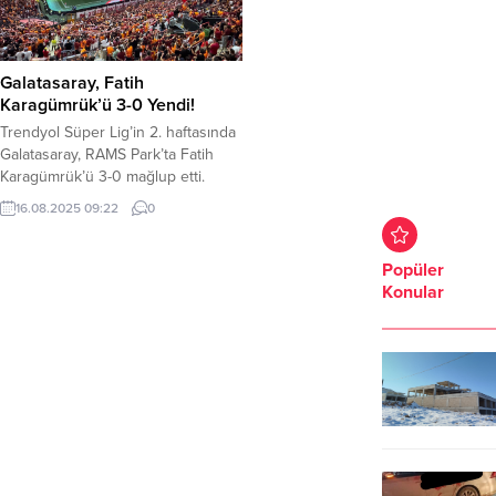
Galatasaray, Fatih
Karagümrük’ü 3-0 Yendi!
Trendyol Süper Lig’in 2. haftasında
Galatasaray, RAMS Park’ta Fatih
Karagümrük’ü 3-0 mağlup etti.
Maçın golleri Barış Alper Yılmaz,
16.08.2025 09:22
0
Fatih Kurucuk (kendi kalesine) ve
Mauro Icardi’den geldi. Galatasaray,
10. dakikada Barış Alper’in golüyle
Popüler
1-0 öne geçti. 23. dakikada
Konular
Karagümrük’ten Tresor Doh’un
kırmızı kart görmesiyle 10 kişi kalan
rakibi karşısında üstünlüğü ele...