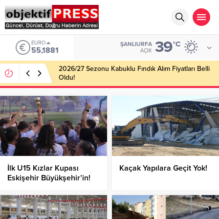
39
EURO
°C
ŞANLIURFA
55,1881
AÇIK
2026/27 Sezonu Kabuklu Fındık Alım Fiyatları Belli
Oldu!
İlk U15 Kızlar Kupası
Kaçak Yapılara Geçit Yok!
Eskişehir Büyükşehir’in!