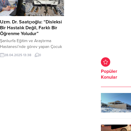
Uzm. Dr. Saatçıoğlu: “Disleksi
Bir Hastalık Değil, Farklı Bir
Öğrenme Yoludur”
Şanlıurfa Eğitim ve Araştırma
Hastanesi’nde görev yapan Çocuk
Psikiyatristi Uzm. Dr. Ozan
28.04.2025 13:38
0
Saatçıoğlu,disleksi hakkında önemli
açıklamalarda bulundu. Dr.
Saatçıoğlu, disleksinin bir hastalık
Popüler
değil, özgülöğrenme
Konular
bozukluklarının bir türü olduğunu
belirtti. “Disleksi, çocuklarda
okuma-yazma becerilerinde güçlük
yaşanmasına sebep olur. Bu
çocuklar okuduklarını anlamakta
zorlanabilirler. Genellikle çocukluk
çağında tanı konulmakla birlikte,
disleksi yaşam...