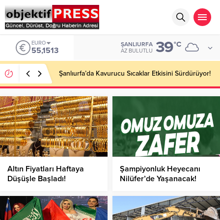
39
EURO
°C
ŞANLIURFA
55,1513
AZ BULUTLU
Şanlıurfa’da Kavurucu Sıcaklar Etkisini Sürdürüyor!
Altın Fiyatları Haftaya
Şampiyonluk Heyecanı
Düşüşle Başladı!
Nilüfer’de Yaşanacak!