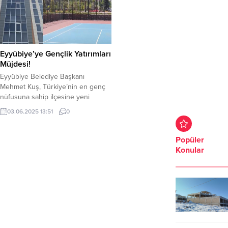
Eyyübiye’ye Gençlik Yatırımları
Müjdesi!
Eyyübiye Belediye Başkanı
Mehmet Kuş, Türkiye’nin en genç
nüfusuna sahip ilçesine yeni
yatırımların müjdesini verdi. Başkan
03.06.2025 13:51
0
Kuş, Eyyübiye’ye 1 gençlik kampı,
20 yeni halı saha, 1 kapalı spor
salonu ile 1 atıcılık ve poligon tesisi
Popüler
inşa edeceklerini açıkladı. Nüfusu
Konular
400 bini aşan ve 20 yaş
ortalamasıyla Türkiye’nin en genç
ilçesi...