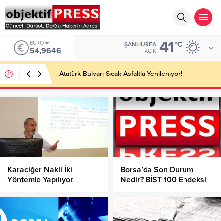
41
EURO
°C
ŞANLIURFA
54,9646
AÇIK
Atatürk Bulvarı Sıcak Asfaltla Yenileniyor!
Karaciğer Nakli İki
Borsa’da Son Durum
Yöntemle Yapılıyor!
Nedir? BİST 100 Endeksi
Kaç Puandan İşlem
Görüyor?