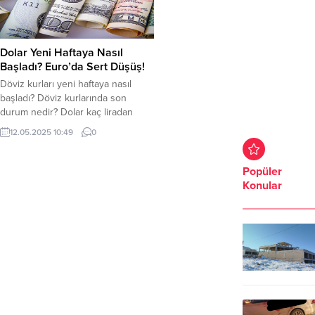
Dolar Yeni Haftaya Nasıl
Başladı? Euro’da Sert Düşüş!
Döviz kurları yeni haftaya nasıl
başladı? Döviz kurlarında son
durum nedir? Dolar kaç liradan
işlem görüyor? Euro ne kadar oldu?
12.05.2025 10:49
0
İşte detaylar… Dolar yeni haftaya
pozitif başladı. Euro’da ise sert
düşüş yaşandı. ABD-ÇİN ticaret
Popüler
anlaşmasıyla dolar güçlenmeye
Konular
başladı. Haftanın ilk işlem gününde
38.73 TL’den işlem görmeye
başlayan dolar, saat 10.45...