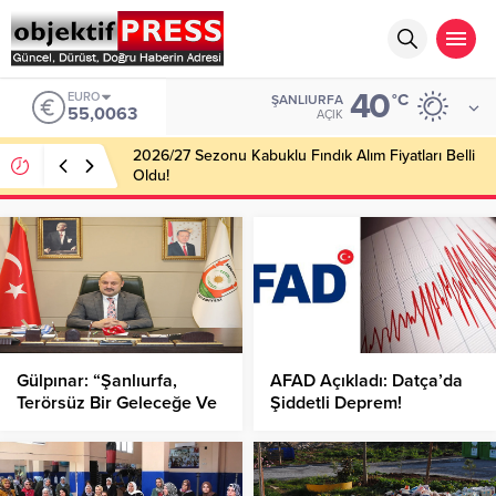
40
EURO
°C
ŞANLIURFA
55,0063
AÇIK
2026/27 Sezonu Kabuklu Fındık Alım Fiyatları Belli
Oldu!
Gülpınar: “Şanlıurfa,
AFAD Açıkladı: Datça’da
Terörsüz Bir Geleceğe Ve
Şiddetli Deprem!
Turizmde Zirveye
Hazırlanıyor”