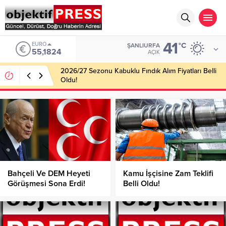
41
EURO
°C
ŞANLIURFA
55,1824
AÇIK
2026/27 Sezonu Kabuklu Fındık Alım Fiyatları Belli
Oldu!
Bahçeli Ve DEM Heyeti
Kamu İşçisine Zam Teklifi
Görüşmesi Sona Erdi!
Belli Oldu!