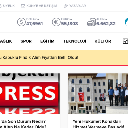
ÜYELİK
KÜNYE VE İLETİŞİM
YAZARLAR
DOLAR
EURO
ALTIN
47,6961
55,1808
6.662,82
AĞLIK
SPOR
EĞİTİM
TEKNOLOJİ
KÜLTÜR
Kabuklu Fındık Alım Fiyatları Belli Oldu!
n’da Son Durum Nedir?
Yeni Hükümet Konakları
 Altın Ne Kadar Oldu?
Hizmet Vermeye Başladı!