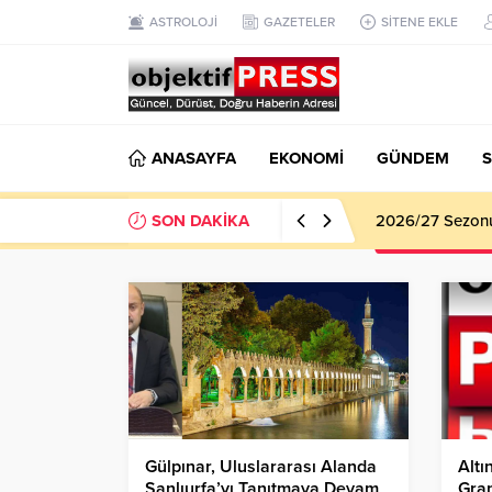
ASTROLOJİ
GAZETELER
SİTENE EKLE
ANASAYFA
EKONOMİ
GÜNDEM
S
SON DAKİKA
2026/27 Sezonu 
Gülpınar, Uluslararası Alanda
Altı
Şanlıurfa’yı Tanıtmaya Devam
Gram