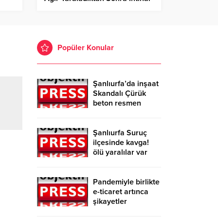
Etti!
Popüler Konular
Şanlıurfa’da inşaat
Skandalı Çürük
beton resmen
belgelendi
Şanlıurfa Suruç
ilçesinde kavga!
ölü yaralılar var
Pandemiyle birlikte
e-ticaret artınca
şikayetler
de katlandı