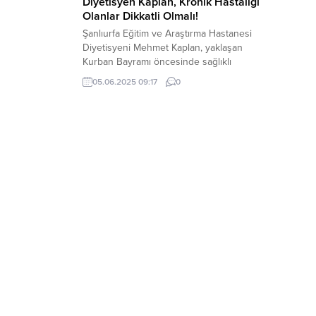
Diyetisyen Kaplan, Kronik Hastalığı
Olanlar Dikkatli Olmalı!
Şanlıurfa Eğitim ve Araştırma Hastanesi
Diyetisyeni Mehmet Kaplan, yaklaşan
Kurban Bayramı öncesinde sağlıklı
beslenme konusunda vatandaşlara
05.06.2025 09:17
0
önemli uyarılarda bulundu. Diyetisyen
Kaplan, kurban etlerinin kesimden
hemen sonra tüketilmemesi gerektiğini
belirterek, “Etteki sertliğin giderilmesi ve
sindiriminin kolaylaşması açısından
kurban etlerinin en az bir gece
buzdolabında dinlendirilerek tüketilmesi
gerekmektedir” dedi. Yağsız ve Sağlıklı...