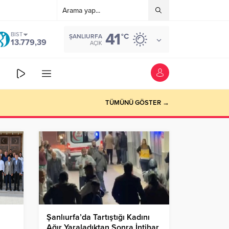
41
BIST
°C
ŞANLIURFA
13.779,39
AÇIK
TÜMÜNÜ GÖSTER →
Şanlıurfa’da Tartıştığı Kadını
Ağır Yaraladıktan Sonra İntihar