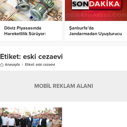
Döviz Piyasasında
Şanlıurfa’da
Hareketlilik Sürüyor:
Jandarmadan Uyuşturucu
Dolar ve Euro’da Son
Operasyonu!
Rakamlar!
Etiket:
eski cezaevi
Anasayfa
Etiket: eski cezaevi
MOBİL REKLAM ALANI