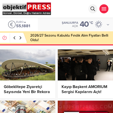
40
EURO
°C
ŞANLIURFA
55,1881
AÇIK
2026/27 Sezonu Kabuklu Fındık Alım Fiyatları Belli
Oldu!
Göbeklitepe Ziyaretçi
Kayıp Başkent AMORIUM
Sayısında Yeni Bir Rekora
Sergisi Kapılarını Açtı!
İmza Attı