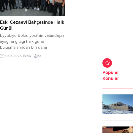
Eski Cezaevi Bahçesinde Halk
Günü!
Eyyübiye Belediyesi’nin vatandaşın
ayağına gittiği halk günü
buluşmalarından biri daha
gerçekleştirildi.Eski Şanlıurfa
10.05.2025 13:46
0
Cezaevi’nde düzenlenen halk günü
buluşmasında konuşan Başkan
Mehmet Kuş, ilçeyekazandırılan
Popüler
cezaevi arsasının geleceği
Konular
hakkında da açıklamalarda bulundu.
Eyyübiye Belediye Başkanı
Mehmet Kuş, başkan yardımcıları,
birim müdürleri, meclis üyeleri,
muhtarlarve vatandaşların
katılımıyla gerçekleştirilen halk
günü buluşmasına Onikiler,
Eyyüpnebi, Eyyübiye...