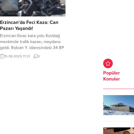
Erzincan’da Feci Kaza: Can
Pazarı Yaşandı!
Erzincan-Sivas kara yolu Kızıldağ
mevkiinde trafik kazası, meydana
geldi. Rıdvan Y. idaresindeki 34 RP
3463 plakalı otomobil ile Hakan
15.08.2025 17:21
0
Y.’nin kullandığı 19 BD 617 plakalı
otomobilin çarpışması sonucu 3 kişi
hayatını kaybetti, 6 kişi yaralandı.
Popüler
Çevredekilerin 112 Acil Çağrı
Konular
Merkezi’ne ihbarı üzerine kaza
yerine jandarma, polis, sağlık
ekipleri, AFAD ve...