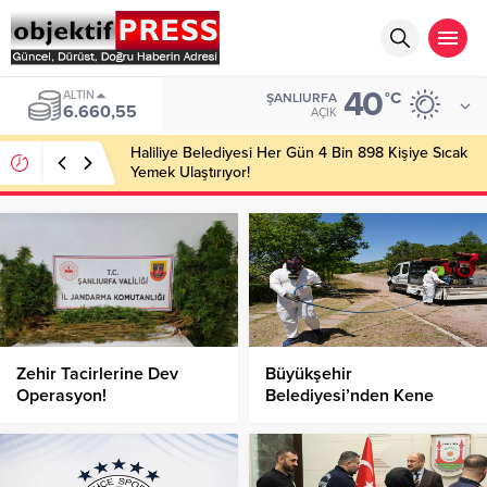
40
ALTIN
°C
ŞANLIURFA
6.660,55
AÇIK
Haliliye Belediyesi Her Gün 4 Bin 898 Kişiye Sıcak
Yemek Ulaştırıyor!
Zehir Tacirlerine Dev
Büyükşehir
Operasyon!
Belediyesi’nden Kene
Sorununa Doğal Çözüm!