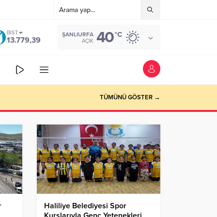
40
BIST
°C
ŞANLIURFA
13.779,39
AÇIK
TÜMÜNÜ GÖSTER →
r
Haliliye Belediyesi Spor
Kurslarıyla Genç Yetenekleri