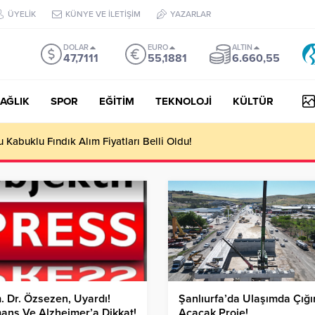
ÜYELİK
KÜNYE VE İLETİŞİM
YAZARLAR
DOLAR
EURO
ALTIN
47,7111
55,1881
6.660,55
AĞLIK
SPOR
EĞİTİM
TEKNOLOJİ
KÜLTÜR
Kabuklu Fındık Alım Fiyatları Belli Oldu!
 Dr. Özsezen, Uyardı!
Şanlıurfa’da Ulaşımda Çığı
ans Ve Alzheimer’a Dikkat!
Açacak Proje!