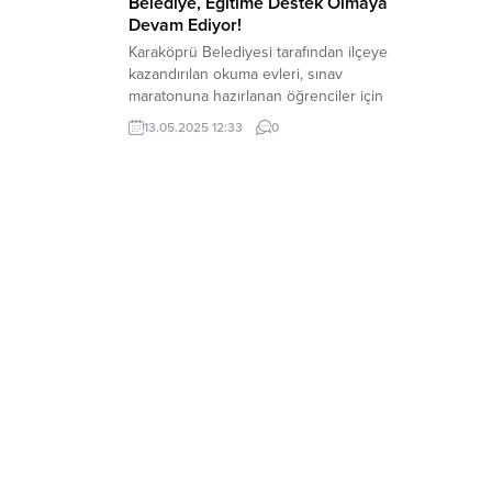
Belediye, Eğitime Destek Olmaya
Devam Ediyor!
Karaköprü Belediyesi tarafından ilçeye
kazandırılan okuma evleri, sınav
maratonuna hazırlanan öğrenciler için
sessiz, konforlu ve motive edici bir
13.05.2025 12:33
0
çalışma ortamı sunarak yoğun ilgi
görüyor. Karaköprü Belediyesi gençlerin
eğitimine katkı sunmak amacıyla hizmete
sunduğu 7 okuma evi ve 2 kütüphane,
sınavlara hazırlanan öğrencilerin
vazgeçilmez adresi haline geldi. Özellikle
YKS, KPSS, ALES,...