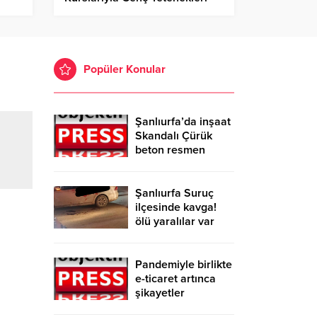
Yetiştiriyor!
Popüler Konular
Şanlıurfa’da inşaat
Skandalı Çürük
beton resmen
belgelendi
Şanlıurfa Suruç
ilçesinde kavga!
ölü yaralılar var
Pandemiyle birlikte
e-ticaret artınca
şikayetler
de katlandı