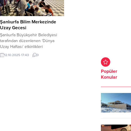
Şanlıurfa Bilim Merkezinde
Uzay Gecesi
Şanlıurfa Büyükşehir Belediyesi
tarafından düzenlenen ‘Dünya
Uzay Haftası’ etkinlikleri
kapsamında,Şanlıurfa Bilim
12.10.2025 17:43
0
Merkezi’nde gerçekleştirilen
aktivitelerde çocuklar, uçuş
simülasyonu deneyimiyaşayarak
Popüler
gökyüzünde ayın en güzel hâlini
Konular
yakından görme fırsatı buldu.
‘Dünya Uzay Haftası’ etkinlikleri
kapsamında Şanlıurfa Büyükşehir
Belediyesi Gençlik ve
SporHizmetleri Daire Başkanlığı ile
Bilim ve Sanat Merkezleri ‘BİLSEM’
tarafından hazırlanan Astronomi
veUzay...