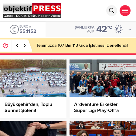
42
EURO
°C
ŞANLIURFA
55,1152
AÇIK
Temmuzda 107 Bin 113 Gıda İşletmesi Denetlendi!
Büyükşehir’den, Toplu
Ardventure Erkekler
Sünnet Şöleni!
Süper Ligi Play-Off’a
Galibiyetle Başladı!