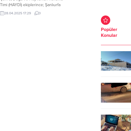
Timi (HAYDİ) ekiplerince; Şanlıurfa
İli, Siverek İlçesi kırsal alanında icra
28.04.2025 17:29
0
edilen devriye ve kontroller
esnasında (1) yaralı leylek
bulunmuştur. HAYDİ ekiplerince
Popüler
yaralı olarak bulunan leylek, tekrar
Konular
doğaya kazandırılmak üzere Doğa
Koruma ve Milli Parklar Şube
Müdürlüğü Rehabilitasyon
ekiplerine teslim edilmiştir.
Şanlıurfa...