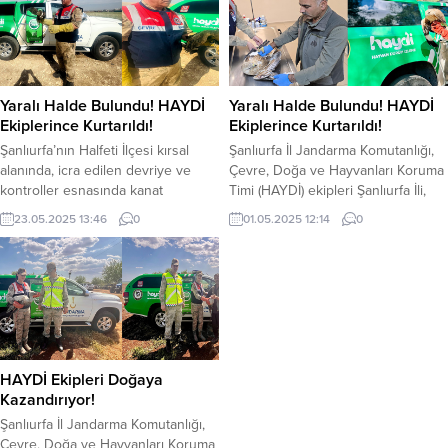
Yaralı Halde Bulundu! HAYDİ
Yaralı Halde Bulundu! HAYDİ
Ekiplerince Kurtarıldı!
Ekiplerince Kurtarıldı!
Şanlıurfa’nın Halfeti İlçesi kırsal
Şanlıurfa İl Jandarma Komutanlığı,
alanında, icra edilen devriye ve
Çevre, Doğa ve Hayvanları Koruma
kontroller esnasında kanat
Timi (HAYDİ) ekipleri Şanlıurfa İli,
kısmından yaralanmış 1 Kızıl Şahin
Viranşehir İlçesi kırsal alanında icra
23.05.2025 13:46
0
01.05.2025 12:14
0
bulundu. Şanlıurfa İl Jandarma
edilen devriye ve kontroller
Komutanlığı, Çevre, Doğa ve
esnasında kanat kısmından
Hayvanları Koruma Timi (HAYDİ)
yaralanmış 1 Kartal buldu. HAYDİ
ekiplerince; 20.05.2025 günü,
ekiplerince yaralı olarak bulunan
Şanlıurfa İli, Halfeti İlçesi kırsal
Kartal, tekrar doğaya kazandırılmak
alanında, icra edilen devriye ve
üzere Doğa Koruma ve Milli Parklar
kontroller esnasında kanat
Şube Müdürlüğü Rehabilitasyon
kısmından yaralanmış 1 Kızıl Şahin...
ekiplerine teslim...
HAYDİ Ekipleri Doğaya
Kazandırıyor!
Şanlıurfa İl Jandarma Komutanlığı,
Çevre, Doğa ve Hayvanları Koruma