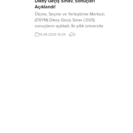
Dikey Geçiş Sınav, Sonuçları
Açıklandı!
Ölçme, Seçme ve Yerleştirme Merkezi,
(ÖSYM) Dikey Geçiş Sınav ( DGS)
sonuçlarını açıkladı. İki yıllık üniversite
mezunlarının, eğitimlerini dört yıla
14.08.2025 10:39
0
tamamlamak için katıldığı DGS Sınav
sonucu açıklandı. Adaylar sınav
sonuçlarına, ÖSYM’nin Aday işlemleri
Sistemi (AİS) üzerinden
https://sonuc.osym.gov.tr adresinden
erişebilecek. Adaylar Sisteme T.C kimlik
numaralarını yazarak sonuçlarını
öğrenebilecek.