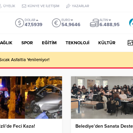
ÜYELİK
KÜNYE VE İLETİŞİM
YAZARLAR
DOLAR
EURO
ALTIN
47,5939
54,9646
6.488,95
AĞLIK
SPOR
EĞİTİM
TEKNOLOJİ
KÜLTÜR
Sıcak Asfaltla Yenileniyor!
zli’de Feci Kaza!
Belediye’den Sanata Deste