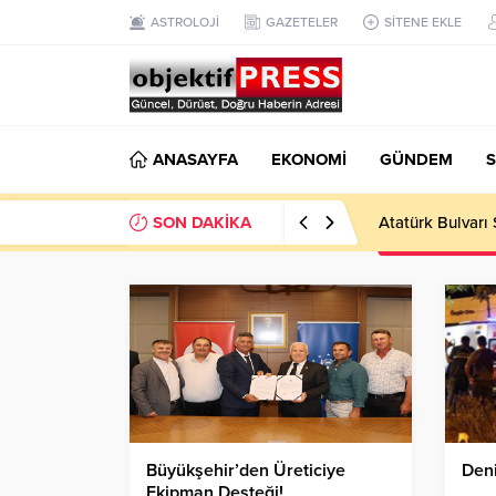
ASTROLOJİ
GAZETELER
SİTENE EKLE
ANASAYFA
EKONOMİ
GÜNDEM
S
SON DAKİKA
Atatürk Bulvarı 
Büyükşehir’den Üreticiye
Deni
Ekipman Desteği!