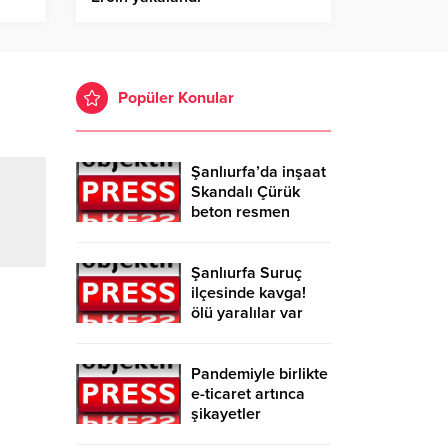
Popüler Konular
Şanlıurfa’da inşaat
Skandalı Çürük
beton resmen
belgelendi
Şanlıurfa Suruç
ilçesinde kavga!
ölü yaralılar var
Pandemiyle birlikte
e-ticaret artınca
şikayetler
de katlandı