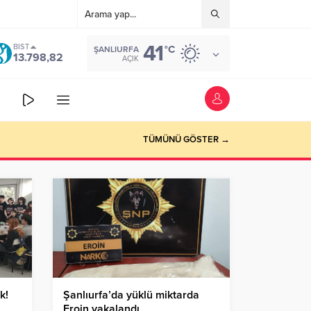
41
BIST
°C
ŞANLIURFA
13.798,82
AÇIK
TÜMÜNÜ GÖSTER →
k!
Şanlıurfa’da yüklü miktarda
Eroin yakalandı