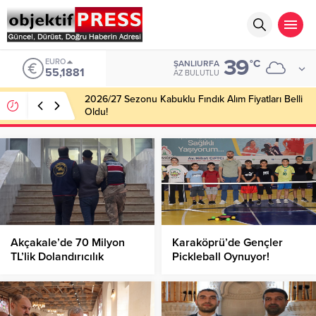
39
EURO
°C
ŞANLIURFA
55,1881
AZ BULUTLU
2026/27 Sezonu Kabuklu Fındık Alım Fiyatları Belli
Oldu!
Akçakale’de 70 Milyon
Karaköprü’de Gençler
TL’lik Dolandırıcılık
Pickleball Oynuyor!
Operasyonu