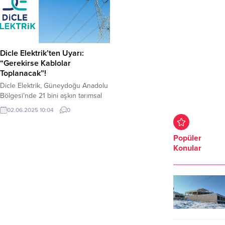
Dicle Elektrik’ten Uyarı:
“Gerekirse Kablolar
Toplanacak”!
Dicle Elektrik, Güneydoğu Anadolu
Bölgesi’nde 21 bini aşkın tarımsal
sulama abonesinin biriken elektrik
02.06.2025 10:04
0
borçlarını hatırlatarak, borçlarını
ödememekte ısrar eden çiftçilerin
enerjisinin kesileceğini duyurdu.
Popüler
Şirket, borçlarına rağmen kaçak
Konular
yollarla enerji tüketimini sürdüren
abonelere karşı elektrik
kesintilerine gideceğini belirtti. Bu
kapsamda, yalnızca elektriğin
kesilmekle kalmayacağı, aynı
zamanda enerji şebekesini
oluşturan kabloların da...