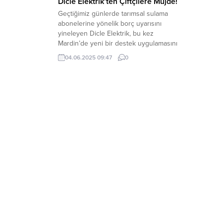
Dicle Elektrik’ten Çiftçilere Müjde!
Geçtiğimiz günlerde tarımsal sulama
abonelerine yönelik borç uyarısını
yineleyen Dicle Elektrik, bu kez
Mardin’de yeni bir destek uygulamasını
devreye aldı. Borcunu ödeyen çiftçilere
04.06.2025 09:47
0
sulama sezonunda mağduriyet
yaşatmamak için jeneratör dağıtımına
başlayacağını açıklayan şirket, yakıt ve
kurulum dahil tüm masrafları karşılayacak.
Kayıpsız, kesintisiz ve kaliteli elektrik
dağıtımı hizmeti anlayışıyla faaliyet
gösteren...