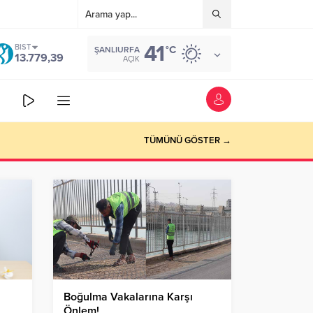
41
BIST
°C
ŞANLIURFA
13.779,39
AÇIK
TÜMÜNÜ GÖSTER →
Boğulma Vakalarına Karşı
Önlem!