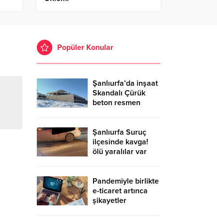
Popüler Konular
Şanlıurfa’da inşaat
Skandalı Çürük
beton resmen
belgelendi
Şanlıurfa Suruç
ilçesinde kavga!
ölü yaralılar var
Pandemiyle birlikte
e-ticaret artınca
şikayetler
de katlandı