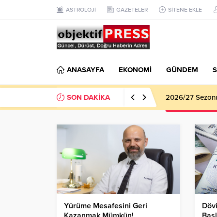
ASTROLOJİ
GAZETELER
SİTENE EKLE
ANASAYFA
EKONOMİ
GÜNDEM
S
SON DAKİKA
2026/27 Sezonu 
Yürüme Mesafesini Geri
Dövi
Kazanmak Mümkün!
Başl