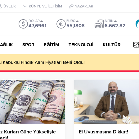
ÜYELİK
KÜNYE VE İLETİŞİM
YAZARLAR
DOLAR
EURO
ALTIN
47,6961
55,1808
6.662,82
AĞLIK
SPOR
EĞİTİM
TEKNOLOJİ
KÜLTÜR
Kabuklu Fındık Alım Fiyatları Belli Oldu!
z Kurları Güne Yükselişle
El Uyuşmasına Dikkat!
adı!