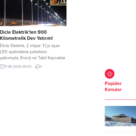
Dicle Elektrik’ten 900
Kilometrelik Dev Yatırım!
Dicle Elektrik, 2 milyar TL’yi aşan
LED aydınlatma şebekesi
yatırımıyla, Enerji ve Tabii Kaynaklar
Bakanlığı verilerine göre 21 dağıtım
11.06.2025 09:33
0
şirketi arasında zirveye yerleşti.
2022’den bu yana 900 kilometreyi
aşkın LED aydınlatma hattı kuran
Popüler
şirket, çevre dostu ve ekonomik
Konular
teknolojilerle modern şehircilik
anlayışına öncülük ediyor. Kayıpsız,
kesintisiz ve kaliteli enerji dağıtımı...