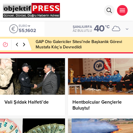
40
EURO
°C
ŞANLIURFA
55,1602
AZ BULUTLU
GAP Oto Galericiler Sitesi’nde Başkanlık Görevi
Mustafa Kılıç’a Devredildi
Vali Şıldak Halfeti’de
Hentbolcular Gençlerle
Buluştu!