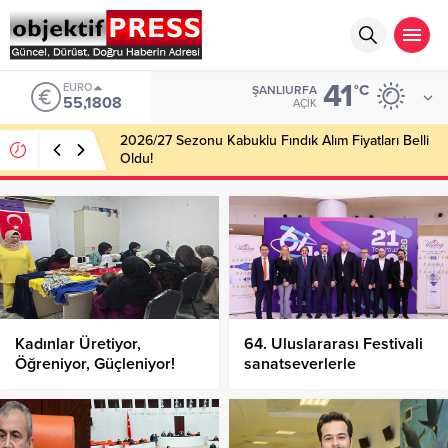
41
EURO
°C
ŞANLIURFA
55,1808
AÇIK
2026/27 Sezonu Kabuklu Fındık Alım Fiyatları Belli
Oldu!
Kadınlar Üretiyor,
64. Uluslararası Festivali
Öğreniyor, Güçleniyor!
sanatseverlerle
buluşuyor!