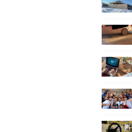
olduğunu, özellikle İmralı heyeti
dışında...