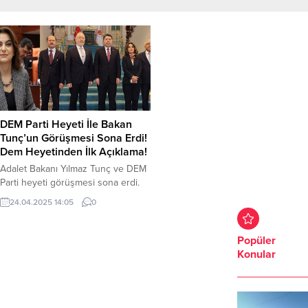
DEM Parti Heyeti İle Bakan
Tunç’un Görüşmesi Sona Erdi!
Dem Heyetinden İlk Açıklama!
Adalet Bakanı Yılmaz Tunç ve DEM
Parti heyeti görüşmesi sona erdi.
Terörsüz Türkiye süreci
24.04.2025 14:05
0
kapsamında yapılan görüşme bitti.
DEM heyetinden ilk açıklamayı DEM
Parti Grup Başkanvekilleri Gülistan
Popüler
Kılıç Koçyiğit, yaptı. DEM
Konular
heyetinden Koçyiğit, görüşme
sonrası yaptığı açıklamada şunları
söyledi; ”Sayın Öcalan’ın
koşullarının en önemli öncelik