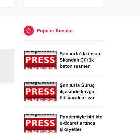
Popüler Konular
Şanlıurfa’da inşaat
Skandalı Çürük
beton resmen
belgelendi
Şanlıurfa Suruç
ilçesinde kavga!
ölü yaralılar var
Pandemiyle birlikte
e-ticaret artınca
şikayetler
de katlandı