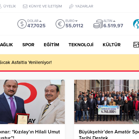
ÜYELİK
KÜNYE VE İLETİŞİM
YAZARLAR
DOLAR
EURO
ALTIN
47,7025
55,0112
6.519,97
AĞLIK
SPOR
EĞİTİM
TEKNOLOJİ
KÜLTÜR
Sıcak Asfaltla Yenileniyor!
ınar: “Kızılay’ın Hilali Umut
Büyükşehir’den Amatör Sp
ştur”!
Tarihi Destek