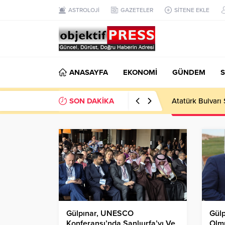
ASTROLOJİ
GAZETELER
SİTENE EKLE
ANASAYFA
EKONOMİ
GÜNDEM
S
SON DAKİKA
Atatürk Bulvarı 
Gülpınar, UNESCO
Gülp
Konferansı’nda Şanlıurfa’yı Ve
Olmu