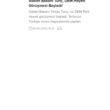
Adalet Bakanı Tunç, DEM Heyeti
Görüşmesi Başladı!
Adalet Bakanı Yılmaz Tunç, ve DEM Parti
heyeti görüşmesi başladı. Terörsüz
Türkiye süreci kapsamında yapılan
görüşme başladı. DEM heyetiyle
24.04.2025 10:41
0
görüşme Sırrı Süreyya Önder’in
rahatsızlığı sebebiyle görüşme
ertelenmişti. DEM heyetinde kimler yer
alıyor; DEM Parti Grup Başkanvekilleri
Gülistan Kılıç Koçyiğit, Sezai Temelli ve
Hukuk ve İnsan Hakları Komisyonundan
Sorumlu Eş Genel...