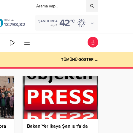
42
BIST
°C
ŞANLIURFA
13.798,82
AÇIK
TÜMÜNÜ GÖSTER →
ora
Bakan Yerlikaya Şanlıurfa’da