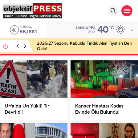
40
EURO
°C
ŞANLIURFA
55,1881
AÇIK
2026/27 Sezonu Kabuklu Fındık Alım Fiyatları Belli
Oldu!
Urfa’da Un Yüklü Tır
Kanser Hastası Kadın
Devrildi!
Evinde Ölü Bulundu!