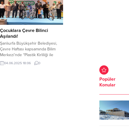
Çocuklara Çevre Bilinci
Aşılandı!
Şanlıurfa Büyükşehir Belediyesi,
Çevre Haftası kapsamında Bilim
Merkezi’nde “Plastik Kirliliği ile
Mücadele” temalı bir etkinlik
04.06.2025 18:06
0
düzenledi. “Çevrene İyi Bak”
sloganıyla gerçekleştirilen
programda; çevre bilincinin
Popüler
artırılması hedeflenirken, öğrenciler
Konular
hem öğrendi hem de eğlendi.
Şanlıurfa Büyükşehir Belediyesi
İklim Değişikliği ve Sıfır Atık Dairesi
Başkanlığı tarafından düzenlenen
etkinliğe; Şanlıurfa Büyükşehir
Belediye Başkan Vekili...