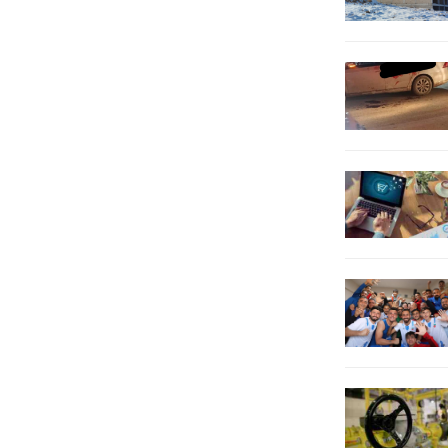
bünyesindeki Ahmet Yesevi
Gençlik Merkezinde;
bilgisayardan,...