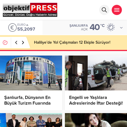
40
EURO
°C
ŞANLIURFA
55,2097
AÇIK
Haliliye’de Yol Çalışmaları 12 Ekiple Sürüyor!
Şanlıurfa, Dünyanın En
Engelli ve Yaşlılara
Büyük Turizm Fuarında
Adreslerinde İftar Desteği!
Tanıtıldı!