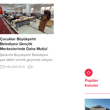
Çocuklar Büyükşehir
Belediyesi Gençlik
Merkezlerinde Daha Mutlu!
Şanlıurfa Büyükşehir Belediyesi,
yaz tatilini verimli geçirmek isteyen
çocuklar ve gençler için Gençlik
13.08.2025 16:13
0
Merkezlerinde çeşitli kurslar
düzenliyor. Sanattan spora, dini
değerlerden teknolojiye kadar
Popüler
geniş biryelpazede sunulan kurslar,
Konular
öğrencilerin hem eğlenmelerini
hem de kendilerini geliştirmelerini
sağlıyor. Şanlıurfa Büyükşehir
Belediyesi Gençlik ve Spor
Hizmetleri Daire Başkanlığı