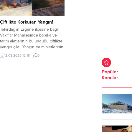
Çiftlikte Korkutan Yangın!
Tekirdağ’ın Ergene ilçesine bağlı
Vakıflar Mahallesinde baraka ve
tarım aletlerinin bulunduğu çiftlikte
yangın çıktı. Yangın tarım aletlerinin
bulunduğu barakalı bahçede
12.08.2025 12:18
0
meydana geldi. Kısa sürede
büyüyerek bahçe, kümes ve
barakayı tamamen sardı.
Popüler
Çevredekilerin İhbarı üzerine olay
Konular
yerine itfaiye ekipleri sevk edildi.
İtfaiye ekiplerinin müdahalesi
sonucunda yangın kontrol altına
alındı. Yangın sonucu...