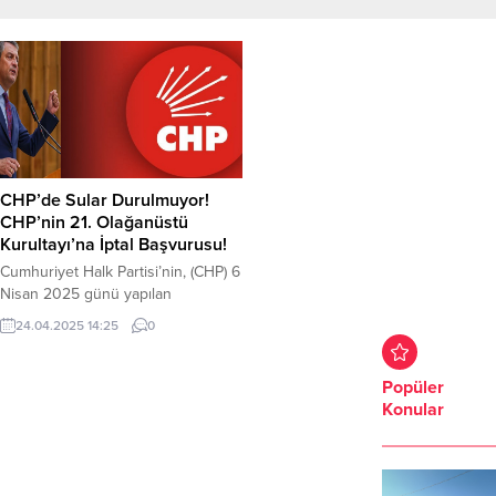
CHP’de Sular Durulmuyor!
CHP’nin 21. Olağanüstü
Kurultayı’na İptal Başvurusu!
Cumhuriyet Halk Partisi’nin, (CHP) 6
Nisan 2025 günü yapılan
Olağanüstü Kurultay’ın iptali için
24.04.2025 14:25
0
başvuru yapıldı. CHP’nin eski
delegeleri Hatip Karaarslan ve
Yılmaz Özkanat, Kurultay’ın iptali
Popüler
için dava açtı. Yılmaz Özkanat ve
Konular
Hatip Karaaslan, CHP’nin 21.
Olağanüstü Kurultayı hakkında iptal
ve tedbir kararları verilmesi
istemiyle Ankara 41. Asliye Hukuk