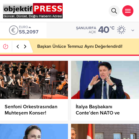
40
EURO
°C
ŞANLIURFA
55,2097
AÇIK
Başkan Ünlüce Temmuz Ayını Değerlendirdi!
Senfoni Orkestrasından
İtalya Başbakanı
Muhteşem Konser!
Conte’den NATO ve
Türkiye açıklaması