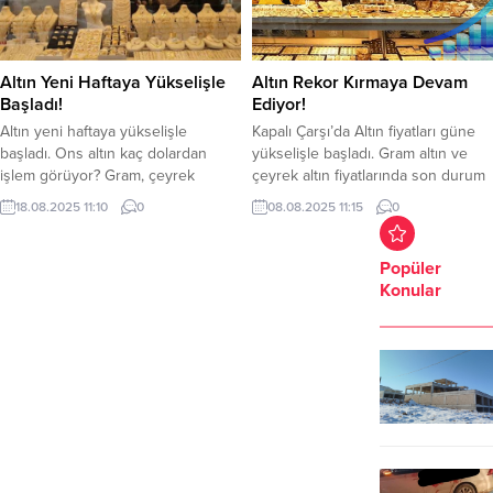
Altın Yeni Haftaya Yükselişle
Altın Rekor Kırmaya Devam
Başladı!
Ediyor!
Altın yeni haftaya yükselişle
Kapalı Çarşı’da Altın fiyatları güne
başladı. Ons altın kaç dolardan
yükselişle başladı. Gram altın ve
işlem görüyor? Gram, çeyrek
çeyrek altın fiyatlarında son durum
altında son durum ne oldu? Altın
ne oldu? Ons altın kaç dolardan
18.08.2025 11:10
0
08.08.2025 11:15
0
fiyatları yeni haftaya yükselişle
işlem görüyor? Altında yeni güne
başladı. Amerika Birleşik Devletleri
yükselişle başladı. Amerika Birleşik
Başkanı (ABD) DonaldTrump,
Devletleri (ABD) Başkanı Donald
Popüler
Ukrayna Devlet BaşkanıVolodymyr
Trump’ın altına gümrük vergisi
Konular
Zelenskiy ve Rusya Devlet Başkanı
kararının ardından altın yükselişini
Vladimir Putin ile savaşı bitirmeye
sürdürmeye devam ediyor. Güncel
yönelik görüşme öncesinde, altın
Altın Fiyatları Gram altın:...
toparlanmaya başladı. Bununla...