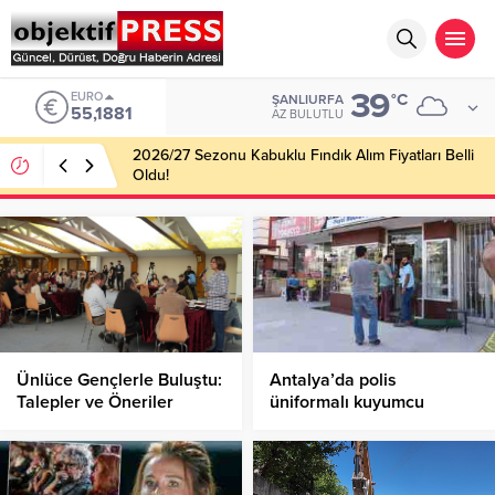
39
EURO
°C
ŞANLIURFA
55,1881
AZ BULUTLU
2026/27 Sezonu Kabuklu Fındık Alım Fiyatları Belli
Oldu!
Ünlüce Gençlerle Buluştu:
Antalya’da polis
Talepler ve Öneriler
üniformalı kuyumcu
Dinlendi
soygunu