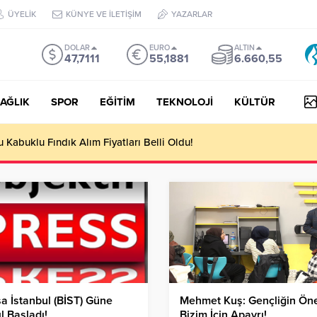
ÜYELİK
KÜNYE VE İLETİŞİM
YAZARLAR
DOLAR
EURO
ALTIN
47,7111
55,1881
6.660,55
AĞLIK
SPOR
EĞİTİM
TEKNOLOJİ
KÜLTÜR
Kabuklu Fındık Alım Fiyatları Belli Oldu!
a İstanbul (BİST) Güne
Mehmet Kuş: Gençliğin Ön
l Başladı!
Bizim İçin Apayrı!