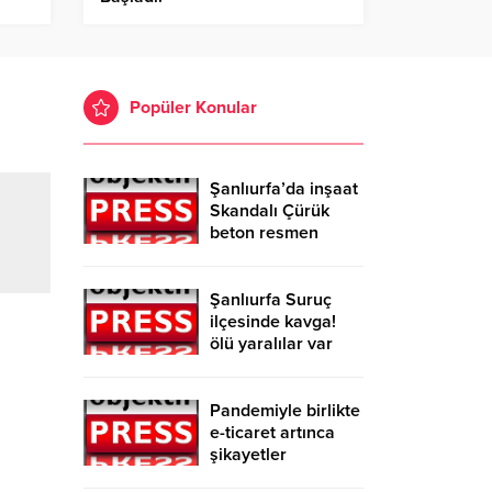
Popüler Konular
Şanlıurfa’da inşaat
Skandalı Çürük
beton resmen
belgelendi
Şanlıurfa Suruç
ilçesinde kavga!
ölü yaralılar var
Pandemiyle birlikte
e-ticaret artınca
şikayetler
de katlandı