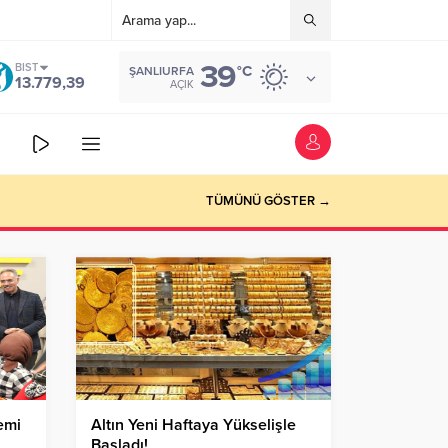
39
BIST
°C
ŞANLIURFA
13.779,39
AÇIK
TÜMÜNÜ GÖSTER →
emi
Altın Yeni Haftaya Yükselişle
Başladı!