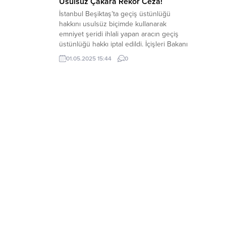
Usulsüz Çakara Rekor Ceza!
İstanbul Beşiktaş’ta geçiş üstünlüğü
hakkını usulsüz biçimde kullanarak
emniyet şeridi ihlali yapan aracın geçiş
üstünlüğü hakkı iptal edildi. İçişleri Bakanı
Ali Yerlikaya, sosyal medya hesabı
01.05.2025 15:44
0
üzerinden yaptığı açıklamada Beşiktaş’ta
ışıklı ve sesli uyarı işaretiyle (çakar) geçiş
üstünlüğü hakkını usulsüz biçimde
kullanan emniyet şeridi ihlali yapan aracın
yakalandığını duyurdu. Araç
sürücüsüne...