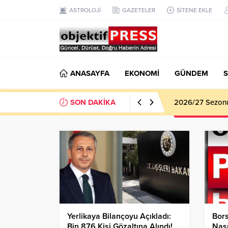
ASTROLOJİ
GAZETELER
SİTENE EKLE
ANASAYFA
EKONOMİ
GÜNDEM
S
SON DAKİKA
2026/27 Sezonu 
Yerlikaya Bilançoyu Açıkladı:
Bors
Bin 876 Kişi Gözaltına Alındı!
Nası