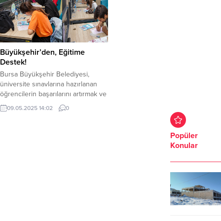
Büyükşehir’den, Eğitime
Destek!
Bursa Büyükşehir Belediyesi,
üniversite sınavlarına hazırlanan
öğrencilerin başarılarını artırmak ve
sınav kaygılarını yenmelerini
09.05.2025 14:02
0
sağlamak amacıyla ücretsiz Temel
Yeterlilik Testi (TYT) ve Alan
Yeterlilik Testi (AYT) deneme sınavı
Popüler
düzenledi. Ücretsiz hazırlık kursları,
Konular
ücretsiz test kitapları ve sınavı
kazananlara tercih desteği gibi
uygulamalarla her zaman üniversite
adaylarının yanında olan Bursa
Büyükşehir Belediyesi,...