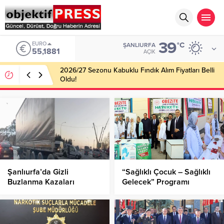
39
EURO
°C
ŞANLIURFA
55,1881
AÇIK
2026/27 Sezonu Kabuklu Fındık Alım Fiyatları Belli
Oldu!
Şanlıurfa’da Gizli
“Sağlıklı Çocuk – Sağlıklı
Buzlanma Kazaları
Gelecek” Programı
Beraberinde Getirdi
Akpiyar İlkokulu’nda
Hayata Geçirildi!