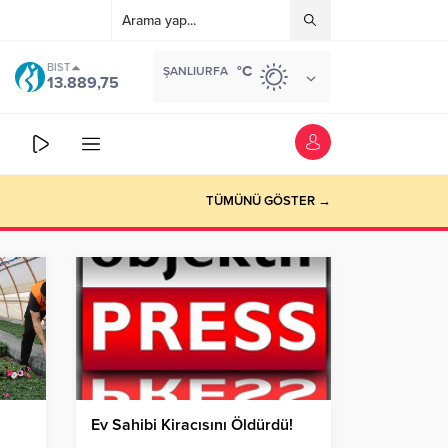
BIST
°C
ŞANLIURFA
13.889,75
TÜMÜNÜ GÖSTER →
Ev Sahibi Kiracısını Öldürdü!