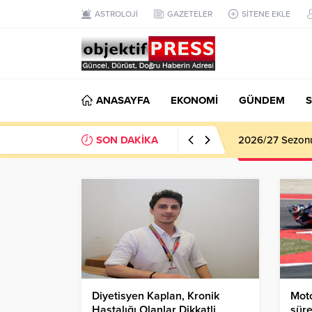
ASTROLOJİ
GAZETELER
SİTENE EKLE
ANASAYFA
EKONOMİ
GÜNDEM
S
SON DAKİKA
2026/27 Sezonu 
Diyetisyen Kaplan, Kronik
Mot
Hastalığı Olanlar Dikkatli
sür