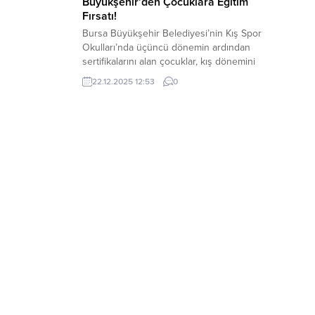
Büyükşehir’den Çocuklara Eğitim
Fırsatı!
Bursa Büyükşehir Belediyesi’nin Kış Spor
Okulları’nda üçüncü dönemin ardından
sertifikalarını alan çocuklar, kış dönemini
hem spor yaparak, hem de öğrenerek
22.12.2025 12:53
0
geçirme fırsatı buldu. Bursa’da tüm
çocukların ve gençlerin en az bir spor ve
sanat dalıyla uğraşmasını amaçlayan
Büyükşehir Belediyesi, Kış Spor
Okulları’nda üçüncü dönemi de
tamamladı. 4 hafta boyunda sporun...