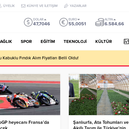
ÜYELİK
KÜNYE VE İLETİŞİM
YAZARLAR
DOLAR
EURO
ALTIN
47,7046
55,0051
6.584,66
AĞLIK
SPOR
EĞİTİM
TEKNOLOJİ
KÜLTÜR
Kabuklu Fındık Alım Fiyatları Belli Oldu!
oGP heyecanı Fransa’da
Şanlıurfa, Ata Tohumları ve
ecek
Akıllı Tarım ile Türkiye’nin