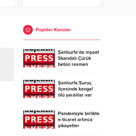
Popüler Konular
Şanlıurfa’da inşaat
Skandalı Çürük
beton resmen
belgelendi
Şanlıurfa Suruç
ilçesinde kavga!
ölü yaralılar var
Pandemiyle birlikte
e-ticaret artınca
şikayetler
de katlandı