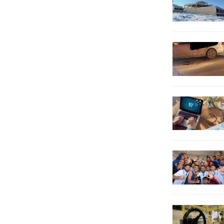
hasadı gerçekleştirildi. Modern
tarım yöntemleriyle yapılan ekim ve
bakım sürecinin...