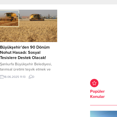
Büyükşehir’den 90 Dönüm
Nohut Hasadı: Sosyal
Tesislere Destek Olacak!
Şanlıurfa Büyükşehir Belediyesi,
tarımsal üretimi teşvik etmek ve
kamu arazilerini verimli
18.06.2025 11:13
0
kullanmakamacıyla başlattığı nohut
üretim projesinde önemli bir
aşamayı tamamladı. Şanlıurfa
Popüler
Büyükşehir Belediyesi’nin
Konular
yürüttüğü çalışmalar kapsamında,
Akçakale ve Eyyübiye ilçelerinde
yer alan belediyeye ait işletmelerde
toplam 90 dönümlük alanda nohut