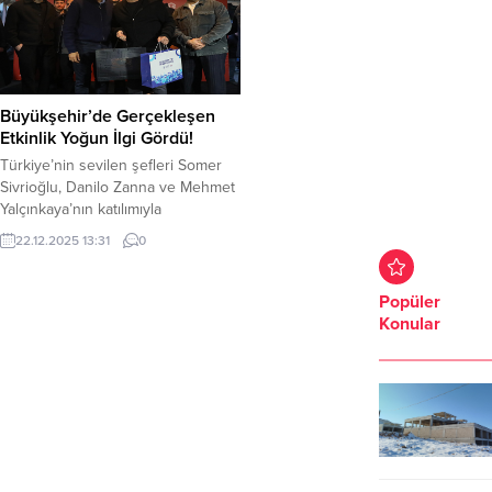
Büyükşehir’de Gerçekleşen
Etkinlik Yoğun İlgi Gördü!
Türkiye’nin sevilen şefleri Somer
Sivrioğlu, Danilo Zanna ve Mehmet
Yalçınkaya’nın katılımıyla
gerçekleşen ‘Şeflerin Rotası’
22.12.2025 13:31
0
etkinliği büyük ilgi görürken, Burfaş
B Kafe de yerel üretimi ve nitelikli
hizmet anlayışını ön plana çıkararak
Popüler
programa katkı sundu. Türkiye’de
Konular
büyük ligiyle takip edilen
Masterchef programının ünlü
şefleri, ‘Şeflerin Rotası’ programı
kapsamında Bursalılarla buluştu.
Lezzet...