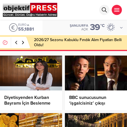
39
EURO
°C
ŞANLIURFA
55,1881
AÇIK
2026/27 Sezonu Kabuklu Fındık Alım Fiyatları Belli
Oldu!
Diyetisyenden Kurban
BBC sunucusunun
Bayramı İçin Beslenme
‘işgalcisiniz’ çıkışı
Uyarısı!
karşısında Paşinyan ne
yapacağını şaşırdı!