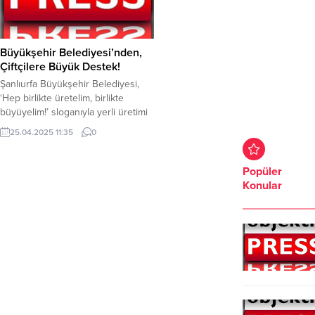
Büyükşehir Belediyesi’nden,
Çiftçilere Büyük Destek!
Şanlıurfa Büyükşehir Belediyesi,
‘Hep birlikte üretelim, birlikte
büyüyelim!’ sloganıyla yerli üretimi
desteklemek amacıyla, Akçakale
25.04.2025 11:35
0
Fidanlığı’nda yetiştirilen binlerce
Urfa Biberi fidelerini çiftçileredağıttı.
Şanlıurfa Büyükşehir Belediyesi
Popüler
Tarımsal Hizmetler Daire Başkanlığı,
Konular
çiftçileri desteklemeye devam
ediyor. Tarımsal Hizmetler Daire
Başkanlığı, tarım sektöründe
sürdürülebilir büyüme ve yerel
kalkınmayı hedefleyerek Akçakale
Fidanlığı’nda yetiştirdiği Urfa Biberi
fidelerini...