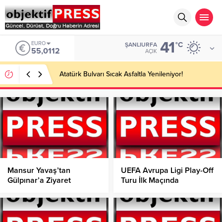
41
EURO
°C
ŞANLIURFA
55,0112
AÇIK
Atatürk Bulvarı Sıcak Asfaltla Yenileniyor!
Mansur Yavaş’tan
UEFA Avrupa Ligi Play-Off
Gülpınar’a Ziyaret
Turu İlk Maçında
Samsunspor,
Panathinaikos’a Konuk
Oluyor!