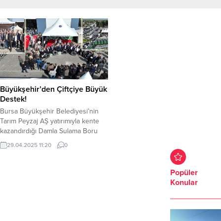
Büyükşehir’den Çiftçiye Büyük
Destek!
Bursa Büyükşehir Belediyesi’nin
Tarım Peyzaj AŞ yatırımıyla kente
kazandırdığı Damla Sulama Boru
Üretim Tesisi’nde (Tarım Plast
29.04.2025 11:20
0
Fabrikası) yüzde 100 geri dönüşüm
hammaddesiyle üretilen yaklaşık 10
bin sulama borusu, düzenlenen
Popüler
törenle çiftçilere teslim edildi.
Konular
Çiftçiye olan desteklerini artırarak
sürdüreceklerini belirten Başkan
Mustafa Bozbey, yakın zamanda
sıvı gübreyi de üreticilerle