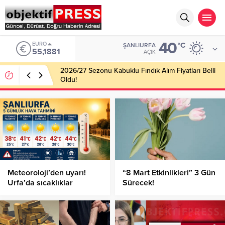
40
EURO
°C
ŞANLIURFA
55,1881
AÇIK
2026/27 Sezonu Kabuklu Fındık Alım Fiyatları Belli
Oldu!
Meteoroloji’den uyarı!
“8 Mart Etkinlikleri” 3 Gün
Urfa’da sıcaklıklar
Sürecek!
artacak!