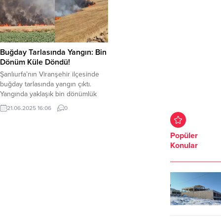
Buğday Tarlasında Yangın: Bin
Dönüm Küle Döndü!
Şanlıurfa’nın Viranşehir ilçesinde
buğday tarlasında yangın çıktı.
Yangında yaklaşık bin dönümlük
tarla yandı. Yangına müdahale eden
21.06.2025 16:06
0
5 kişi yaralandı. Viranşehir ilçesine
bağlı Elbeğdin ve Satıcık Mahalleleri
arasında buğday tarlasında yangın
Popüler
çıktı. Yangın, rüzgarın etkisiyle hızla
Konular
büyüdü. Yangını görenlerin ihbarı
üzerine bölgeye çok sayıda itfaiye
ekibi sevk edildi. İtfaiye ekiplerinin
ve...