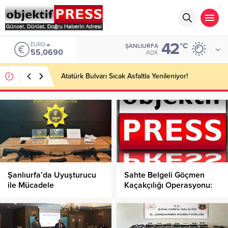
42
EURO
°C
ŞANLIURFA
55,0690
AÇIK
Atatürk Bulvarı Sıcak Asfaltla Yenileniyor!
Şanlıurfa’da Uyuşturucu
Sahte Belgeli Göçmen
ile Mücadele
Kaçakçılığı Operasyonu:
Operasyonları: 11 Şüpheli
20 Gözaltı, 7 Tutukla
Gözaltına Alındı