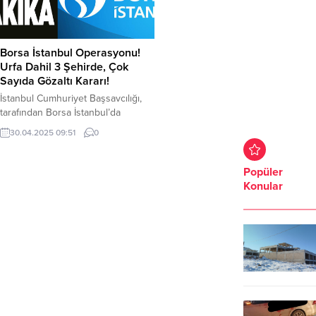
Borsa İstanbul Operasyonu!
Urfa Dahil 3 Şehirde, Çok
Sayıda Gözaltı Kararı!
İstanbul Cumhuriyet Başsavcılığı,
tarafından Borsa İstanbul’da
manipülatif işlemler yaptıkları
30.04.2025 09:51
0
iddiasıyla 15 kişi hakkında gözaltı
kararı verdi. Borsa İstanbul’da
manipülatif işlemler yapıldığı
Popüler
iddiasına yönelik soruşturma
Konular
başlatıldı. İstanbul Cumhuriyet
Başsavcılığı ve İstanbul İl Emniyet
Mali Suçlarla Mücadele Şube
Müdürlüğü koordinesinde
operasyon yapıldı. Operasyon,
İstanbul , Ankara ve Şanlıurfa da
olmak üzere 15...