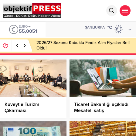
EURO
°C
ŞANLIURFA
55,0051
2026/27 Sezonu Kabuklu Fındık Alım Fiyatları Belli
Oldu!
Kuveyt’e Turizm
Ticaret Bakanlığı açıkladı:
Çıkarması!
Mesafeli satış
aykırılıklarına 216 milyon
68 bin TL ceza