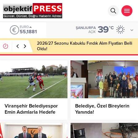
39
EURO
°C
ŞANLIURFA
55,1881
AÇIK
2026/27 Sezonu Kabuklu Fındık Alım Fiyatları Belli
Oldu!
Viranşehir Belediyespor
Belediye, Özel Bireylerin
Emin Adımlarla Hedefe
Yanında!
İlerliyor