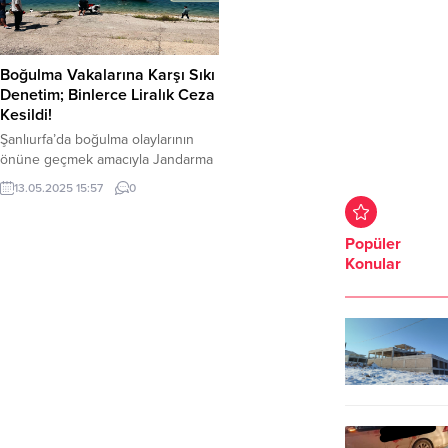
Boğulma Vakalarına Karşı Sıkı
Denetim; Binlerce Liralık Ceza
Kesildi!
Şanlıurfa’da boğulma olaylarının
önüne geçmek amacıyla Jandarma
ve Emniyet güçleri; girilmesi ve
13.05.2025 15:57
0
yüzülmesi yasak olan su kanalları,
baraj gölleri ve gölet çevrelerindeki
kontrollerini artırdı. Şanlıurfa’da
Popüler
suda boğulma kaynaklı can
Konular
kayıplarını tamamen ortadan
kaldırmayı amaçlayan Şanlıurfa
Valisi Hasan Şıldak, geçtiğimiz ay
ilgili tüm kurum yetkilileri ile toplantı
düzenleyerek alınması gereken
tedbirleri...