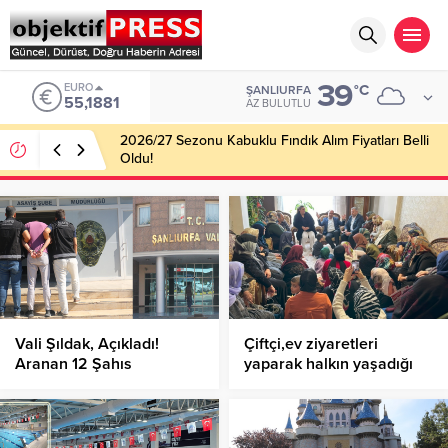
39
EURO
°C
ŞANLIURFA
55,1881
AZ BULUTLU
2026/27 Sezonu Kabuklu Fındık Alım Fiyatları Belli
Oldu!
Vali Şıldak, Açıkladı!
Çiftçi,ev ziyaretleri
Aranan 12 Şahıs
yaparak halkın yaşadığı
Yakalandı!
sorunları dinliyor