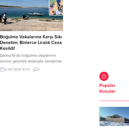
Boğulma Vakalarına Karşı Sıkı
Denetim; Binlerce Liralık Ceza
Kesildi!
Şanlıurfa’da boğulma olaylarının
önüne geçmek amacıyla Jandarma
ve Emniyet güçleri; girilmesi ve
13.05.2025 15:57
0
yüzülmesi yasak olan su kanalları,
baraj gölleri ve gölet çevrelerindeki
kontrollerini artırdı. Şanlıurfa’da
Popüler
suda boğulma kaynaklı can
Konular
kayıplarını tamamen ortadan
kaldırmayı amaçlayan Şanlıurfa
Valisi Hasan Şıldak, geçtiğimiz ay
ilgili tüm kurum yetkilileri ile toplantı
düzenleyerek alınması gereken
tedbirleri...