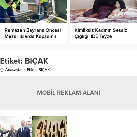
Ramazan Bayramı Öncesi
Kimliksiz Kadının Sessiz
Mezarlıklarda Kapsamlı
Çığlığı: İDE Teyze
Temizlik!
Ölmeden Önce Kimliğine
Kavuşmak İstiyor!
Etiket:
BIÇAK
Anasayfa
Etiket: BIÇAK
MOBİL REKLAM ALANI