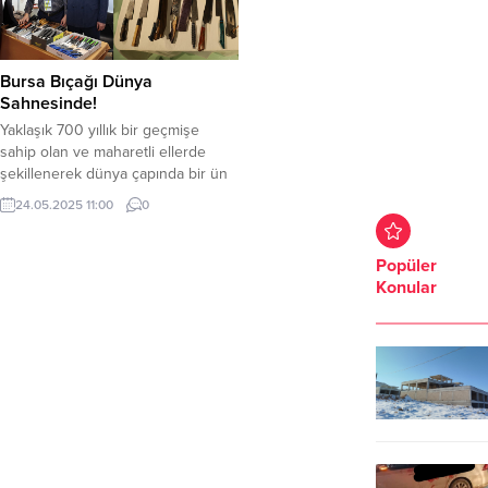
Bursa Bıçağı Dünya
Sahnesinde!
Yaklaşık 700 yıllık bir geçmişe
sahip olan ve maharetli ellerde
şekillenerek dünya çapında bir ün
kazanan Bursa Bıçağı, Bursa
24.05.2025 11:00
0
Büyükşehir Belediyesi tarafından
düzenlenen Uluslararası Bursa
Bıçak Festivali ile vitrine taşındı.
Popüler
Bursa’nın bu yıl Uluslararası Dünya
Konular
Bıçak Üreticileri Başkentleri
Birliği’ne resmen üye olduğunu
açıklayan Başkan Mustafa Bozbey,
birliğin 2027 yılında
gerçekleşecek...