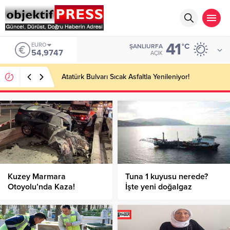
41
EURO
°C
ŞANLIURFA
54,9747
AÇIK
Atatürk Bulvarı Sıcak Asfaltla Yenileniyor!
Kuzey Marmara
Tuna 1 kuyusu nerede?
Otoyolu’nda Kaza!
İşte yeni doğalgaz
rezervinin bulunduğu
Tuna-1 lokasyonu ve
doğalgaz rezervi miktarı