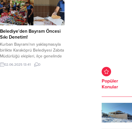
Belediye’den Bayram Öncesi
Sıkı Denetim!
Kurban Bayramı’nın yaklaşmasıyla
birlikte Karaköprü Belediyesi Zabıta
Müdürlüğü ekipleri, ilçe genelinde
denetim çalışmalarına hız verdi.
02.06.2025 13:41
0
Vatandaşların hijyenik ve güvenli
alışveriş yapabilmesi amacıyla
gerçekleştirilen denetimler
Popüler
kapsamında, özellikle unlu
Konular
mamuller, marketler ve fırınlar
mercek altına alındı. Zabıta ekipleri,
işletmelerin hijyen kurallarına uyup
uymadığını, ürünlerin son kullanma
tarihlerini, fiyat etiketlerinin
mevzuata uygunluğunu ve...