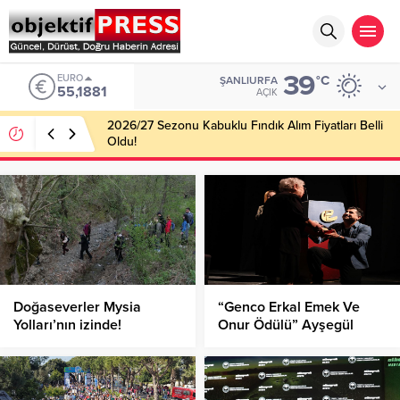
39
EURO
°C
ŞANLIURFA
55,1881
AÇIK
2026/27 Sezonu Kabuklu Fındık Alım Fiyatları Belli
Oldu!
Doğaseverler Mysia
“Genco Erkal Emek Ve
Yolları’nın izinde!
Onur Ödülü” Ayşegül
Yüksel’e Verildi!