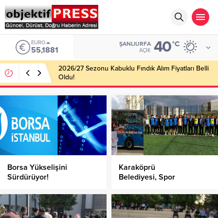
40
EURO
°C
ŞANLIURFA
55,1881
AÇIK
2026/27 Sezonu Kabuklu Fındık Alım Fiyatları Belli
Oldu!
Borsa Yükselişini
Karaköprü
Sürdürüyor!
Belediyesi, Spor
Yatırımlarına Devam
Ediyor!