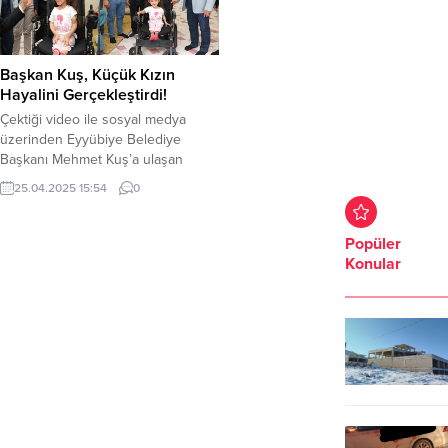
Başkan Kuş, Küçük Kızın
Hayalini Gerçekleştirdi!
Çektiği video ile sosyal medya
üzerinden Eyyübiye Belediye
Başkanı Mehmet Kuş’a ulaşan
küçük kız,hayalini kurduğu akülü
25.04.2025 15:54
0
tekerlekli sandalyesine kavuştu. Bir
anda Başkan Kuş’u akülü sandalye
ile evindegören küçük kız,
Popüler
sevinçten havalara uçtu. Şanlıurfa
Konular
Eyyübiye ilçesine bağlı Eyyüpnebi
Mahallesi’nde yaşayan 9 yaşındaki
cam kemik hastası HülyaÇakır,
ailesinin desteğiyle çektiği
videosunu Eyyübiye...