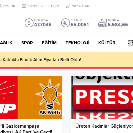
ÜYELİK
KÜNYE VE İLETİŞİM
YAZARLAR
DOLAR
EURO
ALTIN
47,7046
55,0051
6.584,66
AĞLIK
SPOR
EĞİTİM
TEKNOLOJİ
KÜLTÜR
Kabuklu Fındık Alım Fiyatları Belli Oldu!
’li Gaziosmanpaşa
Üreten Kadınlar Güçleniyor
diyesi, AK Parti’ye Geçti!