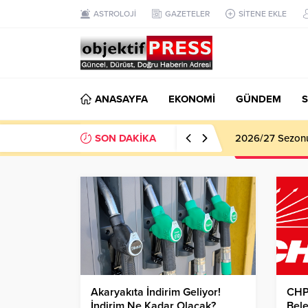
ASTROLOJİ
GAZETELER
SİTENE EKLE
ANASAYFA
EKONOMİ
GÜNDEM
S
SON DAKİKA
2026/27 Sezonu 
Akaryakıta İndirim Geliyor!
CHP
İndirim Ne Kadar Olacak?
Bele