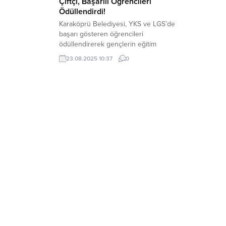
Çiftçi, Başarılı Öğrencileri
Ödüllendirdi!
Karaköprü Belediyesi, YKS ve LGS’de
başarı gösteren öğrencileri
ödüllendirerek gençlerin eğitim
motivasyonuna katkı sağladı. Eğitime
23.08.2025 10:37
0
verdiği desteklerle öne çıkan Karaköprü
Belediyesi, Yükseköğretim Kurumları
Sınavı (YKS) ve Liselere Geçiş Sistemi
(LGS)’nde üstün başarı elde eden
öğrenciler için ödül töreni düzenledi.
Belediye Başkanı Av. Nihat Çiftçi’nin
öncülüğünde gerçekleşen programda,
dereceye giren öğrencilere...