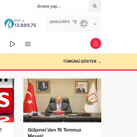
BIST
°C
ŞANLIURFA
13.889,75
TÜMÜNÜ GÖSTER →
!
Gülpınar’dan 15 Temmuz
Mesajı!