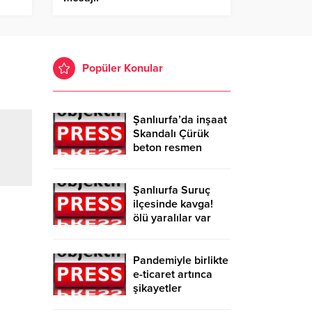
Popüler Konular
Şanlıurfa’da inşaat
Skandalı Çürük
beton resmen
belgelendi
Şanlıurfa Suruç
ilçesinde kavga!
ölü yaralılar var
Pandemiyle birlikte
e-ticaret artınca
şikayetler
de katlandı