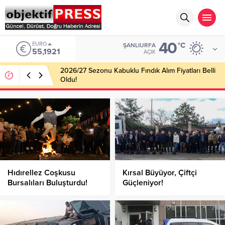
40
EURO
°C
ŞANLIURFA
55,1921
AÇIK
2026/27 Sezonu Kabuklu Fındık Alım Fiyatları Belli
Oldu!
Hıdırellez Coşkusu
Kırsal Büyüyor, Çiftçi
Bursalıları Buluşturdu!
Güçleniyor!