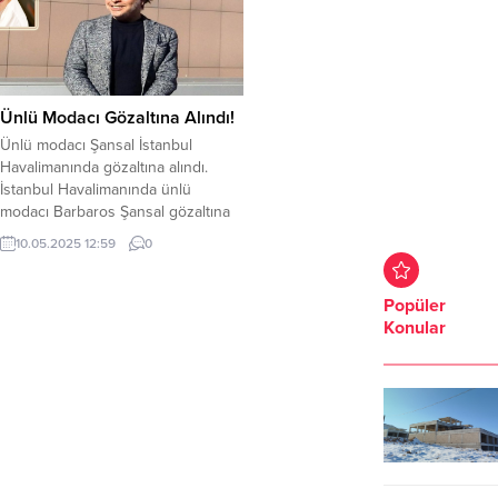
Ünlü Modacı Gözaltına Alındı!
Ünlü modacı Şansal İstanbul
Havalimanında gözaltına alındı.
İstanbul Havalimanında ünlü
modacı Barbaros Şansal gözaltına
alındı. Gözaltı haberini Şansal,
10.05.2025 12:59
0
sosyal medya hesabından duyurdu.
Şansal’ın neden gözaltına alındığı
henüz bilinmiyor. Şansal’ın sosyal
Popüler
medya paylaşımı şu şekilde;
Konular