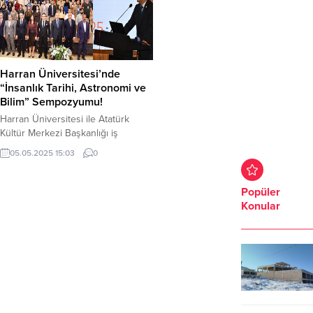
Harran Üniversitesi’nde
“İnsanlık Tarihi, Astronomi ve
Bilim” Sempozyumu!
Harran Üniversitesi ile Atatürk
Kültür Merkezi Başkanlığı iş
birliğiyle düzenlenen “Harran;
05.05.2025 15:03
0
İnsanlık Tarihi, Astronomi ve Bilim
Sempozyumu” Harran Üniversitesi
Fen-Edebiyat Fakültesi Konferans
Popüler
Salonu’nda başladı. Geniş katılımla
Konular
gerçekleşen sempozyuma; Harran
Üniversitesi Rektörü Prof. Dr.
Mehmet Tahir Güllüoğlu, Atatürk
Kültür Merkezi Başkanı Doç. Dr.
Zeki Eraslan, Fen-Edebiyat
Fakültesi Dekanı Prof. Dr. Ahmet...