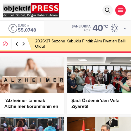
40
EURO
°C
ŞANLIURFA
55,0748
AÇIK
2026/27 Sezonu Kabuklu Fındık Alım Fiyatları Belli
Oldu!
”Alzheimer tanımak
Şadi Özdemir’den Vefa
Alzheimer korunmanın en
Ziyareti!
etkili yoludur”