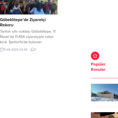
Göbeklitepe’de Ziyaretçi
Rekoru
Tarihin sıfır noktası Göbeklitepe, 11
Nisan’da 11,454 ziyaretçiyle rekor
kırdı. Şanlıurfa’da bulunan
arkeolojik alan Göbeklitepe, 11
11.04.2024 22:44
0
Nisan’da 11,454 ziyaretçiyle rekor
kırdı. Şanlıurfa’daki bu antik alan,
Mayıs 2022’de günlük ziyaretçi
Popüler
rekorunu kırmıştı. 2024 için yıllık
Konular
ziyaretçi sayısında artış
öngörülüyor. Göbeklitepe’nin
popülerliği göz önünde
bulundurulduğunda, bu tahminin
gerçekleşmesi sürpriz olmayacak.