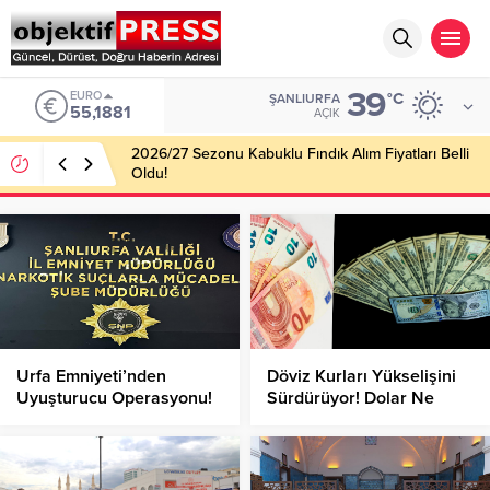
39
EURO
°C
ŞANLIURFA
55,1881
AÇIK
2026/27 Sezonu Kabuklu Fındık Alım Fiyatları Belli
Oldu!
Urfa Emniyeti’nden
Döviz Kurları Yükselişini
Uyuşturucu Operasyonu!
Sürdürüyor! Dolar Ne
Kadar Oldu?