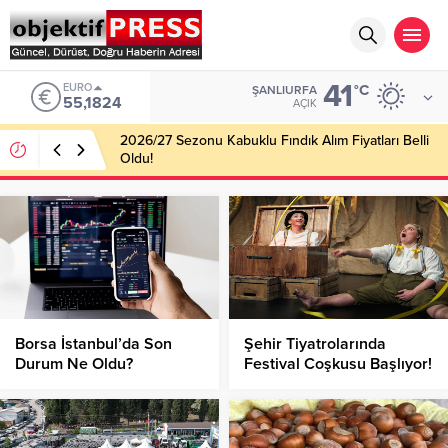
41
EURO
°C
ŞANLIURFA
55,1824
AÇIK
2026/27 Sezonu Kabuklu Fındık Alım Fiyatları Belli
Oldu!
Borsa İstanbul’da Son
Şehir Tiyatrolarında
Durum Ne Oldu?
Festival Coşkusu Başlıyor!