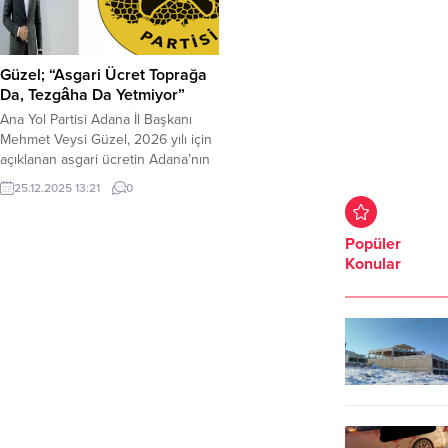
Güzel; “Asgari Ücret Toprağa
Da, Tezgâha Da Yetmiyor”
Ana Yol Partisi Adana İl Başkanı
Mehmet Veysi Güzel, 2026 yılı için
açıklanan asgari ücretin Adana’nın
üretim gücüyle taban tabana zıt bir
25.12.2025 13:21
0
tablo ortaya koyduğunu belirtti.
Çalışma ve Sosyal Güvenlik
Bakanlığı tarafından 1 Ocak 2026
Popüler
tarihinden itibaren net 28 bin 75
Konular
lira olarak açıklanan asgari ücrete
ilişkin değerlendirmelerde bulunan
Ana...