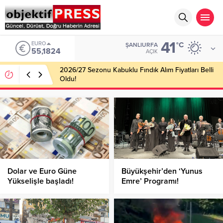
41
EURO
°C
ŞANLIURFA
55,1824
AÇIK
2026/27 Sezonu Kabuklu Fındık Alım Fiyatları Belli
Oldu!
Dolar ve Euro Güne
Büyükşehir’den ‘Yunus
Yükselişle başladı!
Emre’ Programı!