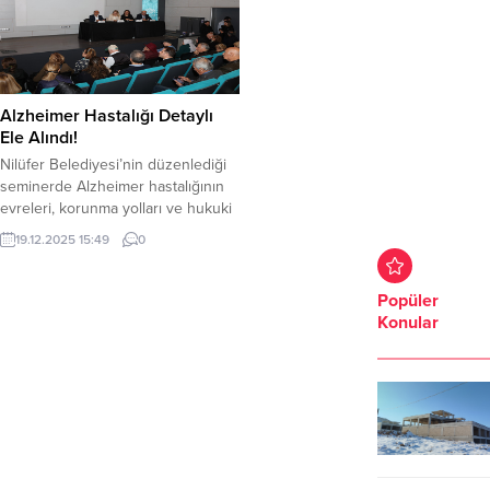
Alzheimer Hastalığı Detaylı
Ele Alındı!
Nilüfer Belediyesi’nin düzenlediği
seminerde Alzheimer hastalığının
evreleri, korunma yolları ve hukuki
boyutu ele alındı. Seminerde, vasi
19.12.2025 15:49
0
tayini, hukuki ehliyet ve yaşlı
istismarına karşı alınması gereken
yasal önlemler de paylaşıldı. Nilüfer
Popüler
Belediyesi Sosyal Destek
Konular
Hizmetleri Müdürlüğü tarafından
düzenlenen “Alzheimer hastalığı ve
hukuki süreç” konulu seminer
Karaman Dernekler Yerleşkesi’nde
gerçekleştirildi. Nilüfer Belediye...