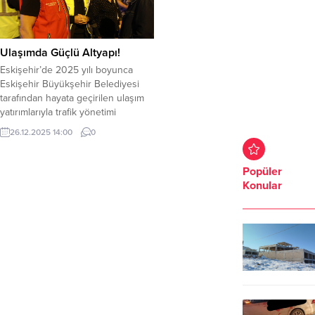
Ulaşımda Güçlü Altyapı!
Eskişehir’de 2025 yılı boyunca
Eskişehir Büyükşehir Belediyesi
tarafından hayata geçirilen ulaşım
yatırımlarıyla trafik yönetimi
güçlendirildi, kent içi ulaşım daha
26.12.2025 14:00
0
güvenli, akıcı ve sürdürülebilir hale
getirildi. UKOME kararlarından
adaptif ve yeşil dalga kavşaklara,
Popüler
trafik kontrol merkezi
Konular
entegrasyonlarından yol ve
işaretleme çalışmalarına, “Park Et &
Devam Et” otoparkları ile bisiklet
yollarına kadar...