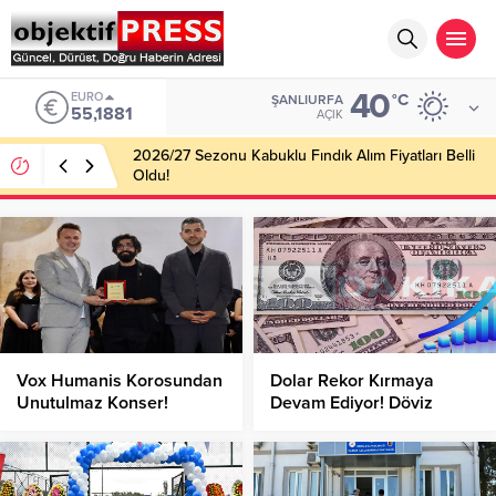
40
EURO
°C
ŞANLIURFA
55,1881
AÇIK
2026/27 Sezonu Kabuklu Fındık Alım Fiyatları Belli
Oldu!
Vox Humanis Korosundan
Dolar Rekor Kırmaya
Unutulmaz Konser!
Devam Ediyor! Döviz
Kurlarında Son Durum
Nedir?