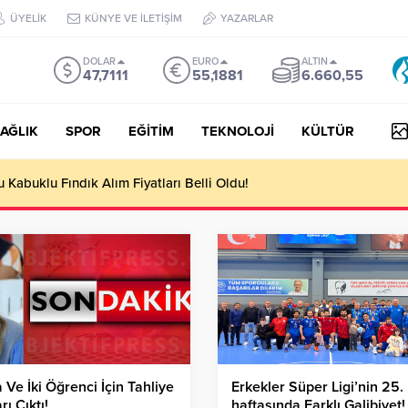
ÜYELİK
KÜNYE VE İLETİŞİM
YAZARLAR
DOLAR
EURO
ALTIN
47,7111
55,1881
6.660,55
AĞLIK
SPOR
EĞİTİM
TEKNOLOJİ
KÜLTÜR
Kabuklu Fındık Alım Fiyatları Belli Oldu!
a Ve İki Öğrenci İçin Tahliye
Erkekler Süper Ligi’nin 25.
rı Çıktı!
haftasında Farklı Galibiyet!