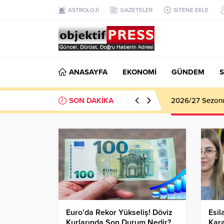
ASTROLOJİ
GAZETELER
SİTENE EKLE
ANASAYFA
EKONOMİ
GÜNDEM
S
SON DAKİKA
2026/27 Sezonu 
Euro’da Rekor Yükseliş! Döviz
Esil
Kurlarında Son Durum Nedir?
Kara