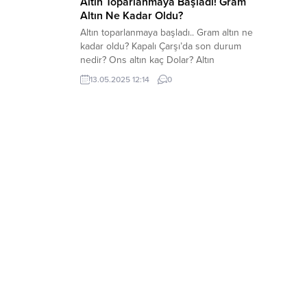
Altın Toparlanmaya Başladı! Gram
Altın Ne Kadar Oldu?
Altın toparlanmaya başladı.. Gram altın ne
kadar oldu? Kapalı Çarşı’da son durum
nedir? Ons altın kaç Dolar? Altın
fiyatlarında toparlanma devam
13.05.2025 12:14
0
ediyor. ABD-ÇİN arasındaki gümrük
vergisi oranları düşürülmesinde
anlaşmanın olmasıyla dolar güç
kazanmaya başlarken altında bir miktar
düşüş yaşandı. Altın bugün güne pozitif
başladı. Gram altın bugün saat 12.15
itibariyle 4.061 TL’den işlem...