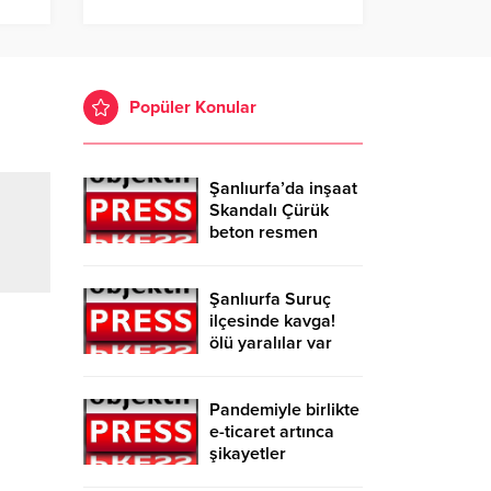
Popüler Konular
Şanlıurfa’da inşaat
Skandalı Çürük
beton resmen
belgelendi
Şanlıurfa Suruç
ilçesinde kavga!
ölü yaralılar var
Pandemiyle birlikte
e-ticaret artınca
şikayetler
de katlandı