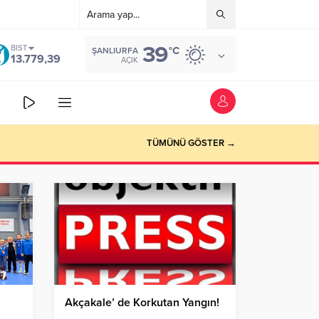
39
BIST
°C
ŞANLIURFA
13.779,39
AÇIK
TÜMÜNÜ GÖSTER →
Akçakale’ de Korkutan Yangın!