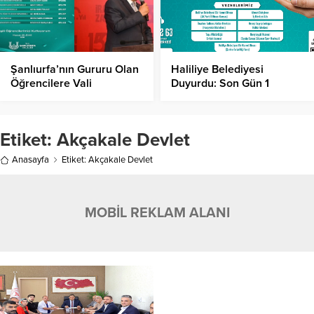
Şanlıurfa’nın Gururu Olan
Haliliye Belediyesi
Öğrencilere Vali
Duyurdu: Son Gün 1
Şıldak’tan Tebrik!
Haziran!
Etiket:
Akçakale Devlet
Anasayfa
Etiket: Akçakale Devlet
MOBİL REKLAM ALANI