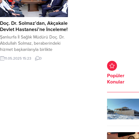
Doç. Dr. Solmaz’dan, Akçakale
Devlet Hastanesi’ne İnceleme!
Şanlıurfa İl Sağlık Müdürü Doç. Dr.
Abdullah Solmaz, beraberindeki
hizmet başkanlarıyla birlikte
Akçakale Devlet Hastanesi’ni
11.05.2025 15:23
0
ziyaret ederek sağlık hizmet
sunumuna yönelik geniş çaplı
değerlendirmelerde bulundu.
Popüler
Ziyarette hasta memnuniyeti,
Konular
personel çalışma alanları, acil servis
işleyişi ve MHRS kapasite kullanım
oranları detaylı şekilde ele alındı.
Hastane Başhekimi Dr. Kemal Rıfat
BİRCAN ile...