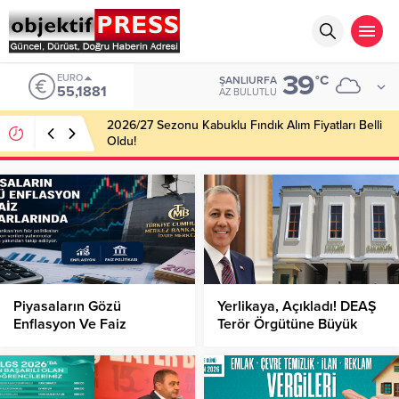
39
EURO
°C
ŞANLIURFA
55,1881
AZ BULUTLU
2026/27 Sezonu Kabuklu Fındık Alım Fiyatları Belli
Oldu!
Piyasaların Gözü
Yerlikaya, Açıkladı! DEAŞ
Enflasyon Ve Faiz
Terör Örgütüne Büyük
Kararlarında!
Darbe!