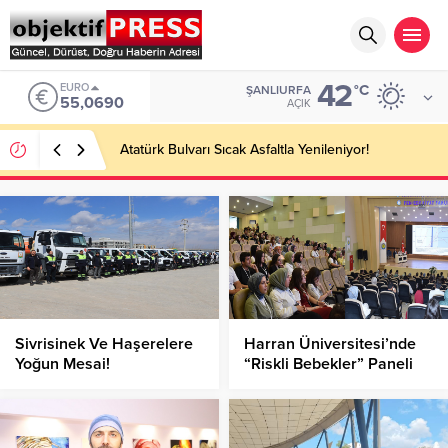
42
EURO
°C
ŞANLIURFA
55,0690
AÇIK
Atatürk Bulvarı Sıcak Asfaltla Yenileniyor!
Sivrisinek Ve Haşerelere
Harran Üniversitesi’nde
Yoğun Mesai!
“Riskli Bebekler” Paneli
Yoğun Katılımla
Düzenlendi!