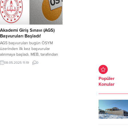
Akademi Giriş Sınavı (AGS)
Başvuruları Başladı!
AGS başvuruları bugün ÖSYM
üzerinden ilk kez başvurular
alınmaya başladı. MEB, tarafından
bu yıl ilk kez düzenlenecek olan
08.05.2025 11:19
0
Akademi Giriş Sınavı (AGS) sınavı
için başvuruları nasıl yapılacak?
AGS, başvuru ücreti ne kadar?
Popüler
2025 AGS başvuruları Ölçme,
Konular
Seçme ve Yerleştirme Merkezi
Başkanlığı (ÖSYM)
üzerinden erişime açıldı. Öğretmen
adaylarının bu yıl ilk kez...