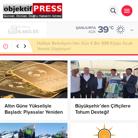
39
ALTIN
°C
ŞANLIURFA
6.660,55
AÇIK
Haliliye Belediyesi Her Gün 4 Bin 898 Kişiye Sıcak
Yemek Ulaştırıyor!
Altın Güne Yükselişle
Büyükşehir’den Çiftçilere
Başladı: Piyasalar Yeniden
Tohum Desteği!
Hareketlendi!