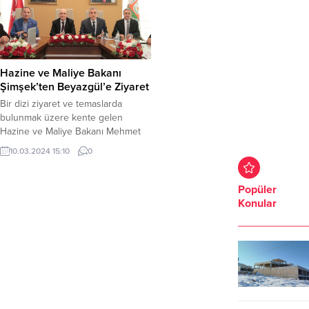
Hazine ve Maliye Bakanı
Şimşek’ten Beyazgül’e Ziyaret
Bir dizi ziyaret ve temaslarda
bulunmak üzere kente gelen
Hazine ve Maliye Bakanı Mehmet
Şimşek Şanlıurfa Büyükşehir
10.03.2024 15:10
0
Belediye Başkanı Zeynel Abidin
Beyazgül’ü makamında ziyaret etti.
Bakan Şimşek ziyaret anısına
Popüler
Büyükşehir Belediyesi şeref
Konular
defterini imzaladı. Hazine ve Maliye
Bakanı Mehmet Şimşek, bir dizi
ziyaret ve temaslarda bulunmak
üzere geldiği Peygamberler şehri...