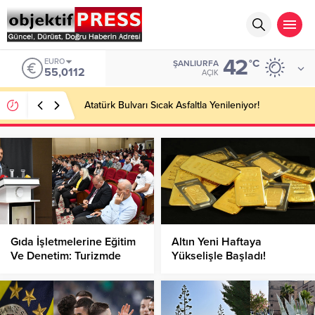
42
EURO
°C
ŞANLIURFA
55,0112
AÇIK
Atatürk Bulvarı Sıcak Asfaltla Yenileniyor!
Gıda İşletmelerine Eğitim
Altın Yeni Haftaya
Ve Denetim: Turizmde
Yükselişle Başladı!
Hijyen Ve Kalite Atağı!