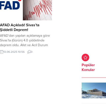
AFAD Açıkladı! Sivas’ta
Şiddetli Deprem!
AFAD’dan yapılan açıklamaya göre
Sivas’ta (Gürün) 4.0 şiddetinde
deprem oldu. Afet ve Acil Durum
Yönetimi Başkanlığı (AFAD) sosyal
13.06.2025 10:56
0
medya hesabından yaptığı
açıklamada Sivas’ın’nın Gürün
ilçesinde 4.0 şiddetinde deprem
Popüler
oldu. Deprem yerin yaklaşık olarak
Konular
7 Km derinliğinde meydana geldi.
Depremle ilgili AFAD’ın sosyal
medya paylaşımları şu şekilde;