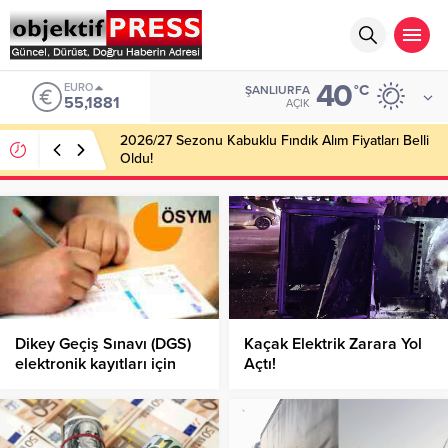
40
EURO
°C
ŞANLIURFA
55,1881
AÇIK
2026/27 Sezonu Kabuklu Fındık Alım Fiyatları Belli
Oldu!
Dikey Geçiş Sınavı (DGS)
Kaçak Elektrik Zarara Yol
elektronik kayıtları için
Açtı!
son gün