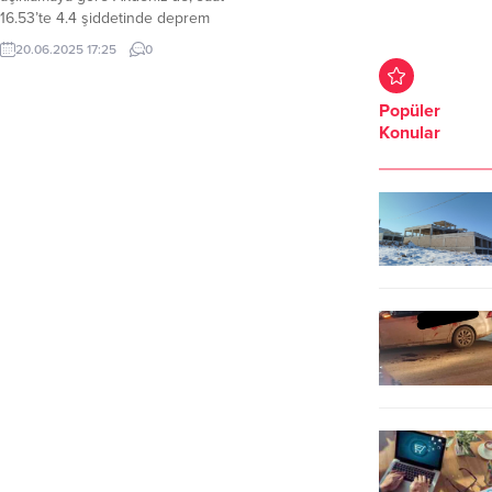
16.53’te 4.4 şiddetinde deprem
oldu. Afet ve Acil Durum Yönetimi
20.06.2025 17:25
0
Başkanlığı (AFAD) sosyal medya
hesabından yaptığı açıklamada
Akdeniz’de 4.4 şiddetinde deprem
Popüler
oldu. AFAD’a göre deprem yerin
Konular
yaklaşık olarak 5.75 Km derinliğinde
meydana geldi. Depremle ilgili
AFAD’ın sosyal medya paylaşımları
şu şekilde;