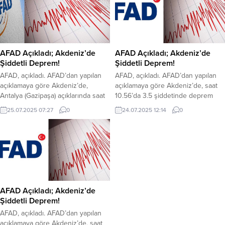
AFAD Açıkladı; Akdeniz’de
AFAD Açıkladı; Akdeniz’de
Şiddetli Deprem!
Şiddetli Deprem!
AFAD, açıkladı. AFAD’dan yapılan
AFAD, açıkladı. AFAD’dan yapılan
açıklamaya göre Akdeniz’de,
açıklamaya göre Akdeniz’de, saat
Antalya (Gazipaşa) açıklarında saat
10.56’da 3.5 şiddetinde deprem
06.31’de 3.7 şiddetinde deprem
oldu. Afet ve Acil Durum Yönetimi
25.07.2025 07:27
0
24.07.2025 12:14
0
oldu. Afet ve Acil Durum Yönetimi
Başkanlığı (AFAD) sosyal medya
Başkanlığı (AFAD) sosyal medya
hesabından yaptığı açıklamada
hesabından yaptığı açıklamada
Akdeniz’de 3.5 şiddetinde deprem
Akdeniz’de 3.7 şiddetinde deprem
oldu. AFAD’a göre deprem yerin
oldu. AFAD’a göre deprem yerin
yaklaşık olarak 6.73 Km derinliğinde
yaklaşık olarak 46.26 Km
meydana geldi. Depremle ilgili
derinliğinde meydana geldi.
AFAD’ın sosyal medya paylaşımları
Depremle ilgili AFAD’ın sosyal
şu şekilde;
AFAD Açıkladı; Akdeniz’de
medya paylaşımları...
Şiddetli Deprem!
AFAD, açıkladı. AFAD’dan yapılan
açıklamaya göre Akdeniz’de, saat